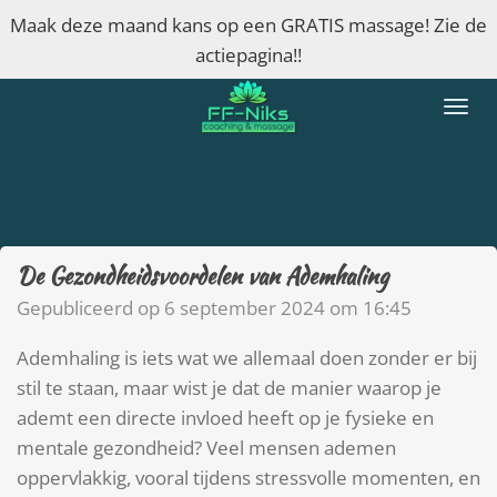
Maak deze maand kans op een GRATIS massage! Zie de
Ga
actiepagina!!
direct
naar
de
hoofdinhoud
De Gezondheidsvoordelen van Ademhaling
Gepubliceerd op 6 september 2024 om 16:45
Ademhaling is iets wat we allemaal doen zonder er bij
stil te staan, maar wist je dat de manier waarop je
ademt een directe invloed heeft op je fysieke en
mentale gezondheid? Veel mensen ademen
oppervlakkig, vooral tijdens stressvolle momenten, en