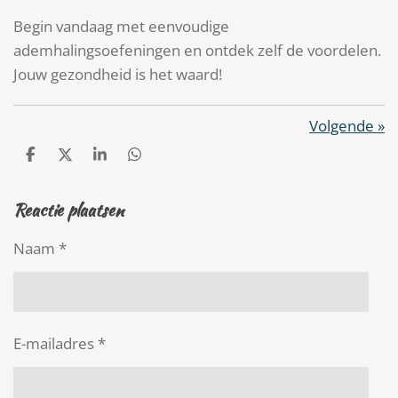
Begin vandaag met eenvoudige
ademhalingsoefeningen en ontdek zelf de voordelen.
Jouw gezondheid is het waard!
Volgende
»
D
D
S
D
e
e
h
e
l
e
a
l
Reactie plaatsen
e
l
r
e
n
e
n
Naam *
E-mailadres *