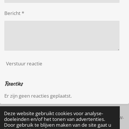
Bericht *
Verstuur reactie
Reacties
Er zijn geen reacties geplaatst.
..
Deze website gebruikt cookies voor analyse-
© 2023 FF-NIKS coaching en massage | KVK:
80542581
| BTW-
doeleinden en/of het tonen van advertenties.
Door gebruik te blijven maken van de site gaat u
ID: | IBAN: NL42 RABO 0357467191